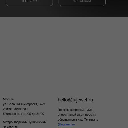
TELEGRAM
INSTAGRAM
hello@lujewel.ru
Москва
ул. Большая Дмитровка, 32с1
2 этаж, офис 200
По всем вопросам и для
Ежедневно, с 11:00 до 21:00
оперативной связи просим
обращаться в наш Telegram:
Метро Тверская/Пушкинская/
@lujewel_ru
Чеховская