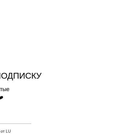
ПОДПИСКУ
ытые
❤️
 от LU