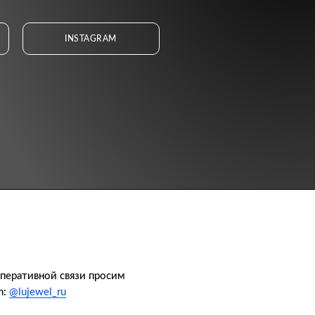
INSTAGRAM
оперативной связи просим
m:
@lujewel_ru