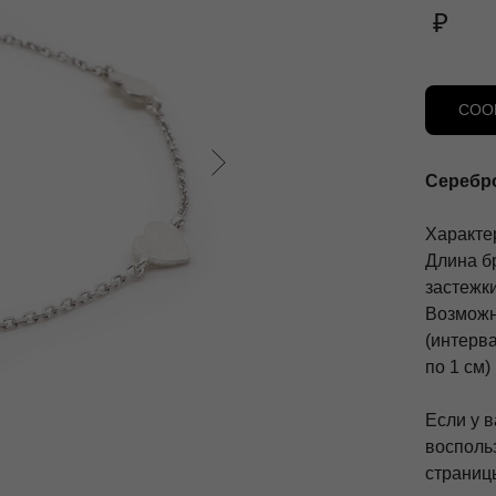
₽
СОО
Серебро
Характе
Длина бр
застежки
Возможн
(интерв
по 1 см)
Если у в
восполь
страницы