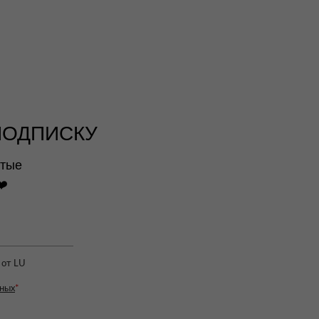
ПОДПИСКУ
ытые
❤️
 от LU
нных
*