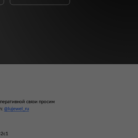
оперативной связи просим
m:
@lujewel_ru
32с1