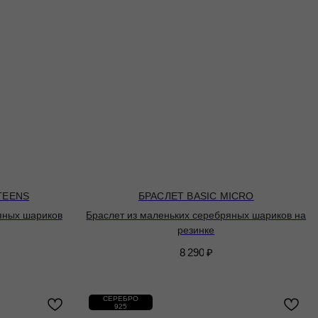
 TEENS
БРАСЛЕТ BASIC MICRO
яных шариков
Браслет из маленьких серебряных шариков на
резинке
8 290
₽
СЕРЕБРО
925