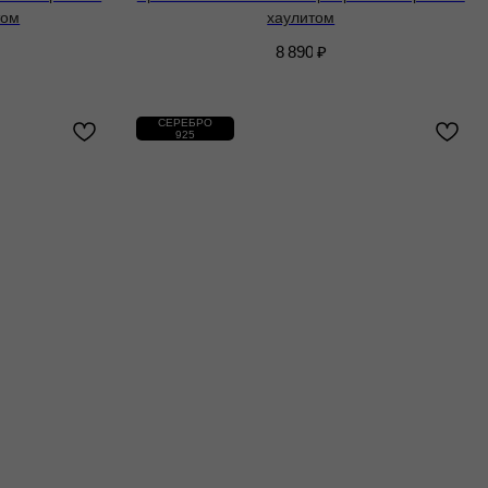
том
хаулитом
8 890
₽
СЕРЕБРО
925