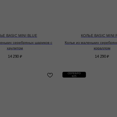
ЬЕ BASIC MINI BLUE
КОЛЬЕ BASIC MINI 
леньких серебряных шариков с
Колье из маленьких серебрян
хаулитом
кораллом
14 290
₽
14 290
₽
СЕРЕБРО
925