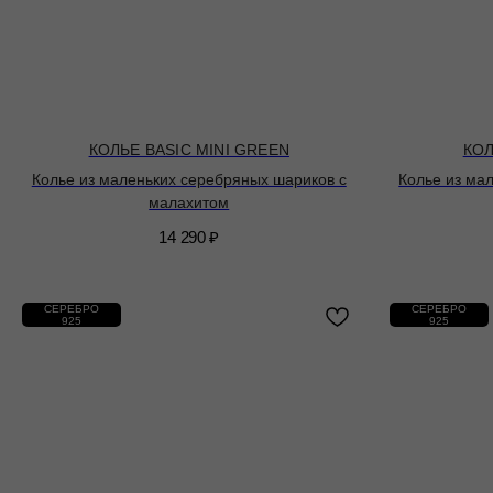
КОЛЬЕ BASIC MINI GREEN
КОЛ
Колье из маленьких серебряных шариков с
Колье из ма
малахитом
14 290
₽
СЕРЕБРО
СЕРЕБРО
925
925