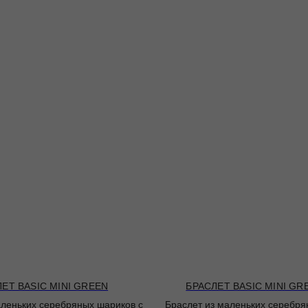
ЕТ BASIC MINI GREEN
БРАСЛЕТ BASIC MINI GR
аленьких серебряных шариков с
Браслет из маленьких серебря