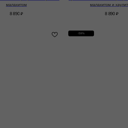
малахитом
малахитом и хаули
8 890
₽
8 890
₽
-59%