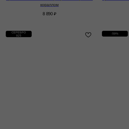
кораллом
8 890
₽
СЕРЕБРО
-59%
925