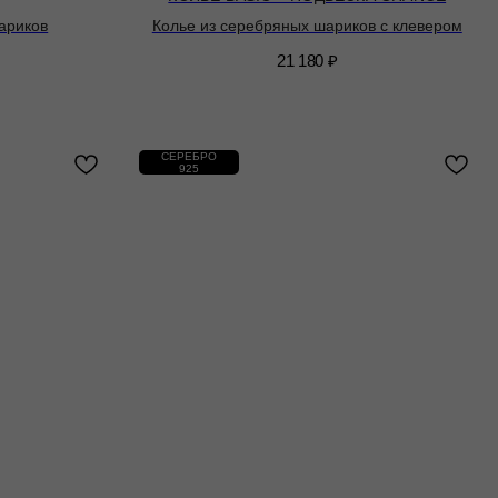
ариков
Колье из серебряных шариков с клевером
21 180
₽
СЕРЕБРО
925