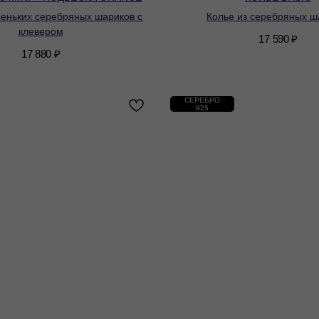
леньких серебряных шариков с
Колье из серебряных ш
клевером
17 590
₽
17 880
₽
СЕРЕБРО
925