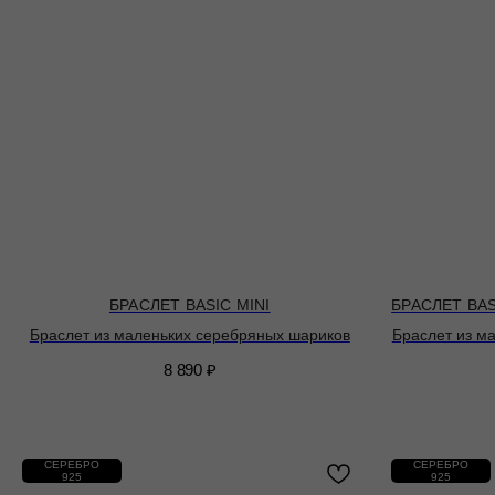
БРАСЛЕТ BASIC MINI
БРАСЛЕТ BAS
Браслет из маленьких серебряных шариков
Браслет из м
8 890
₽
СЕРЕБРО
СЕРЕБРО
925
925