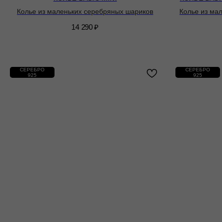
Колье из маленьких серебряных шариков
Колье из ма
14 290
₽
СЕРЕБРО
СЕРЕБРО
925
925