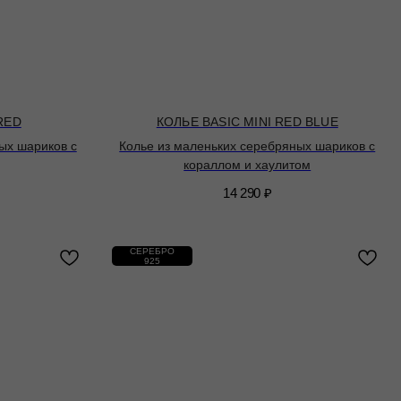
RED
КОЛЬЕ BASIC MINI RED BLUE
ых шариков с
Колье из маленьких серебряных шариков с
кораллом и хаулитом
14 290
₽
СЕРЕБРО
925