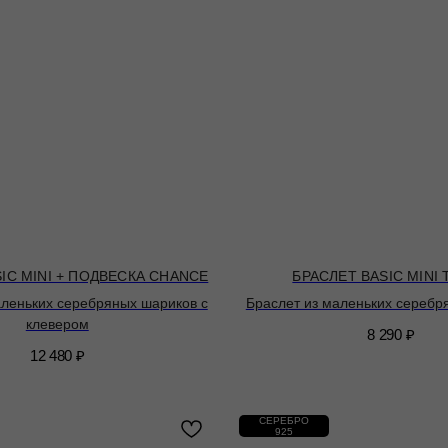
IC MINI + ПОДВЕСКА CHANCE
БРАСЛЕТ BASIC MINI
аленьких серебряных шариков с
Браслет из маленьких серебр
клевером
8 290
₽
12 480
₽
СЕРЕБРО
925