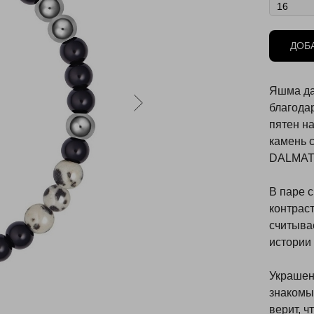
ДОБ
Яшма да
благода
пятен н
камень 
DALMAT
В паре 
контраст
считыва
истории 
Украшени
знакомы
верит, ч