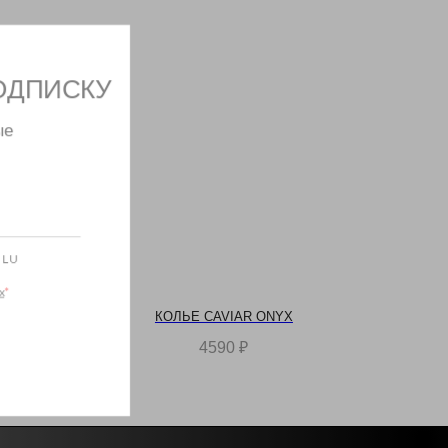
ПОДПИСКУ
ытые
❤️
 от LU
нных
*
КОЛЬЕ CAVIAR ONYX
4590
₽