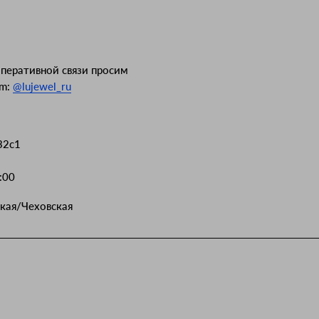
оперативной связи просим
am:
@lujewel_ru
32с1
:00
кая/Чеховская