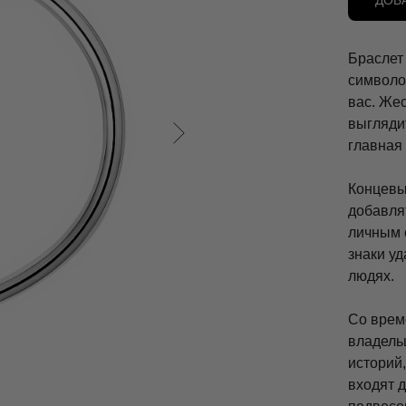
ДОБ
Браслет
символо
вас. Же
выглядит
главная 
Концевы
добавля
личным 
знаки у
людях.
Со врем
владель
историй,
входят 