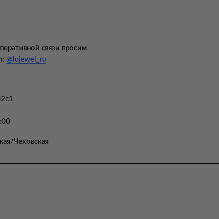
оперативной связи просим
m:
@lujewel_ru
32с1
:00
кая/Чеховская