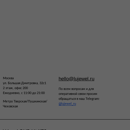
hello@lujewel.ru
Москва
ул. Большая Дмитровка, 32с1
2 этаж, офис 200
По всем вопросам и для
Ежедневно, с 11:00 до 21:00
оперативной связи просим
обращаться в наш Telegram:
Метро Тверская/Пушкинская/
@lujewel_ru
Чеховская