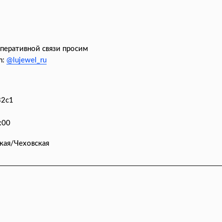
оперативной связи просим
m:
@lujewel_ru
32с1
:00
кая/Чеховская