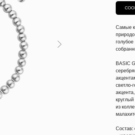
СОО
Самые к
природо
голубое 
собранн
BASIC G
серебря
акцента
светло-
акцента,
круглый 
из колл
малахит
Состав: 