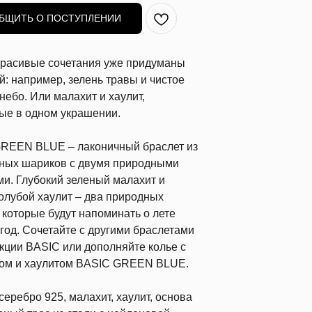
БЩИТЬ О ПОСТУПЛЕНИИ
расивые сочетания уже придуманы
й: например, зелень травы и чистое
небо. Или малахит и хаулит,
ые в одном украшении.
REEN BLUE – лаконичный браслет из
ных шариков с двумя природными
ми. Глубокий зеленый малахит и
голубой хаулит – два природных
 которые будут напоминать о лете
год. Сочетайте с другими браслетами
екции BASIC или дополняйте колье с
ом и хаулитом BASIC GREEN BLUE.
серебро 925, малахит, хаулит, основа