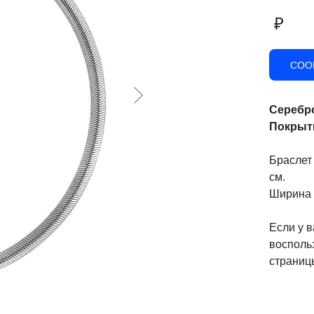
₽
СОО
Серебр
Покрыти
Браслет 
см.
Ширина 
Если у в
восполь
страницы