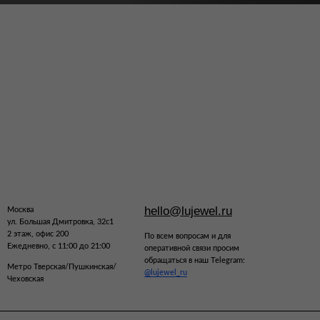
hello@lujewel.ru
Москва
ул. Большая Дмитровка, 32с1
2 этаж, офис 200
По всем вопросам и для
Ежедневно, с 11:00 до 21:00
оперативной связи просим
обращаться в наш Telegram:
Метро Тверская/Пушкинская/
@lujewel_ru
Чеховская