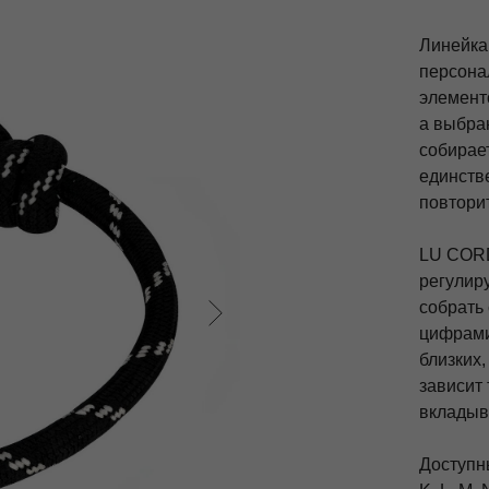
Линейка
персона
элемент
а выбра
собирает
единств
повтори
LU COR
регулир
собрать 
цифрами
близких,
зависит 
вкладыв
Доступный