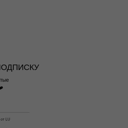
ПОДПИСКУ
ытые
❤️
 от LU