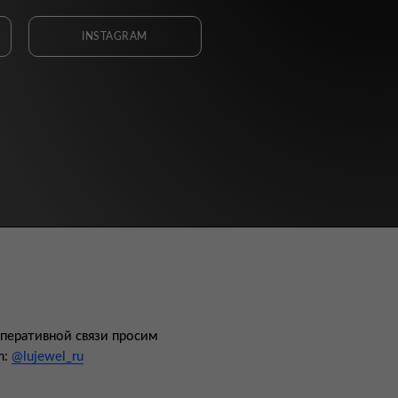
INSTAGRAM
оперативной связи просим
m:
@lujewel_ru