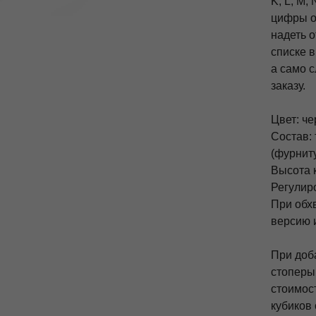
K, L, M, 
цифры о
надеть 
списке 
а само 
заказу.
Цвет: че
Состав:
(фурнит
Высота к
Регулиро
При обх
версию 
При доб
стоперы
стоимост
кубиков