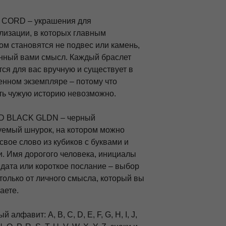
 CORD – украшения для
лизации, в которых главным
ом становятся не подвес или камень,
нный вами смысл. Каждый браслет
ся для вас вручную и существует в
енном экземпляре – потому что
ть чужую историю невозможно.
D BLACK GLDN – черный
уемый шнурок, на котором можно
свое слово из кубиков с буквами и
. Имя дорогого человека, инициалы
 дата или короткое послание – выбор
только от личного смысла, который вы
аете.
 алфавит: A, B, C, D, E, F, G, H, I, J,