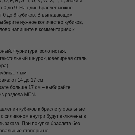
N, O, P, R, S, T, U, V, W, X, Y, Z, знаки и
т 0 до 9. На один браслет можно
от 0 до 8 кубиков. В выпадающем
выберите нужное количество кубиков,
слово напишите в комментариях к
рный. Фурнитура: золотистая.
 текстильный шнурок, ювелирная сталь
ура)
убика: 7 мм
вка: от 14 до 17 см
вате больше 17 см – выбирайте
из раздела MEN.
авлении кубиков к браслету овальные
 с силиконом внутри будут включены в
ь заказа. При покупке браслета без
 овальные стоперы не