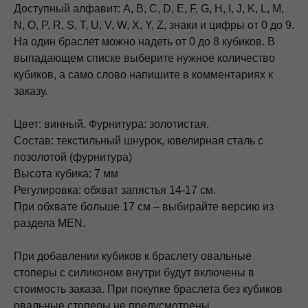
Доступный алфавит: A, B, C, D, E, F, G, H, I, J, K, L, M,
N, O, P, R, S, T, U, V, W, X, Y, Z, знаки и цифры от 0 до 9.
На один браслет можно надеть от 0 до 8 кубиков. В
выпадающем списке выберите нужное количество
кубиков, а само слово напишите в комментариях к
заказу.
Цвет: винный. Фурнитура: золотистая.
Состав: текстильный шнурок, ювелирная сталь с
позолотой (фурнитура)
Высота кубика: 7 мм
Регулировка: обхват запястья 14-17 см.
При обхвате больше 17 см – выбирайте версию из
раздела MEN.
При добавлении кубиков к браслету овальные
стоперы с силиконом внутри будут включены в
стоимость заказа. При покупке браслета без кубиков
овальные стоперы не предусмотрены.