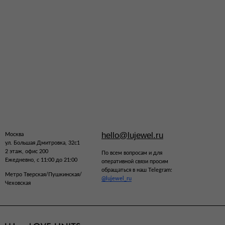
hello@lujewel.ru
Москва
ул. Большая Дмитровка, 32с1
2 этаж, офис 200
По всем вопросам и для
Ежедневно, с 11:00 до 21:00
оперативной связи просим
обращаться в наш Telegram:
Метро Тверская/Пушкинская/
@lujewel_ru
Чеховская