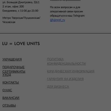
ул. Большая Дмитровка, 32с1
2 этаж, офис 200
По всем вопросам и для
Ежедневно, с 11:00 до 21:00
оперативной связи просим
обращаться в наш Telegram:
Метро Тверская/Пушкинская/
@lujewel_ru
Чеховская
ПОЛИТИКА
УКРАШЕНИЯ
КОНФИДЕНЦИАЛЬНОСТИ
ПОДАРОЧНЫЕ
ЮРИДИЧЕСКАЯ ИНФОРМАЦИЯ
СЕРТИФИКАТЫ
УХОД
ГАРАНТИЯ НА ИЗДЕЛИЯ
КОНТАКТЫ
ДЛЯ БИЗНЕСА
О НАС
ВАКАНСИИ
ОТЗЫВЫ