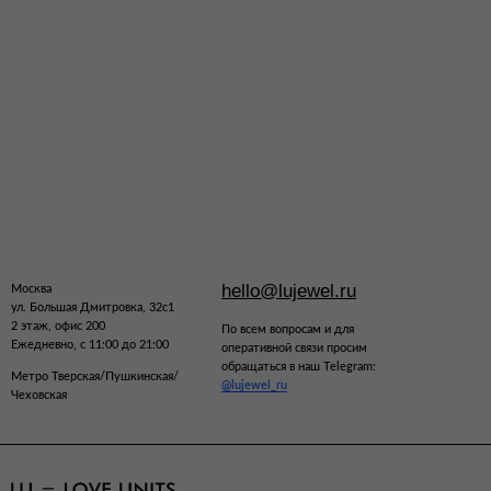
hello@lujewel.ru
Москва
ул. Большая Дмитровка, 32с1
2 этаж, офис 200
По всем вопросам и для
Ежедневно, с 11:00 до 21:00
оперативной связи просим
обращаться в наш Telegram:
Метро Тверская/Пушкинская/
@lujewel_ru
Чеховская