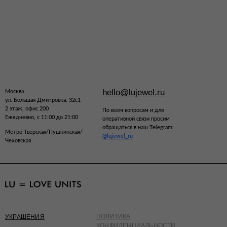
hello@lujewel.ru
Москва
ул. Большая Дмитровка, 32с1
2 этаж, офис 200
По всем вопросам и для
Ежедневно, с 11:00 до 21:00
оперативной связи просим
обращаться в наш Telegram:
Метро Тверская/Пушкинская/
@lujewel_ru
Чеховская
ПОЛИТИКА
УКРАШЕНИЯ
КОНФИДЕНЦИАЛЬНОСТИ