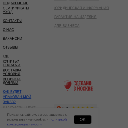
ПОДАРОЧНЫЕ
ЮРИДИЧЕСКАЯ ИНФОРМАЦИЯ
СЕРТИФИКАТЫ
УХОД
ГАРАНТИЯ НА ИЗДЕЛИЯ
КОНТАКТЫ
ДЛЯ БИЗНЕСА
О НАС
ВАКАНСИИ
ОТЗЫВЫ
ГДЕ
КУПИТЬ?
ОПЛАТА И
ДОСТАВКА
УСЛОВИЯ
ВОЗВРАТА
ДОЛЯМИ
КАК БУДЕТ
УПАКОВАН МОЙ
ЗАКАЗ?
© 2017–2026 LU JEWEL
ИП ЗАБРОДИНА
Пользуясь сайтом, вы соглашаетесь с
КРИСТИНА СЕРГЕЕВНА
OK
использованием cookies и
политикой
СДЕЛАНО В FIRSTOV
конфиденциальности
.