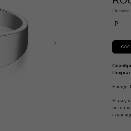
RO
Широкое 
₽
СОО
Серебро
Покрыти
Бренд - 
Если у в
восполь
страницы