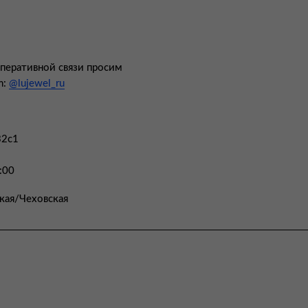
оперативной связи просим
m:
@lujewel_ru
32с1
:00
кая/Чеховская