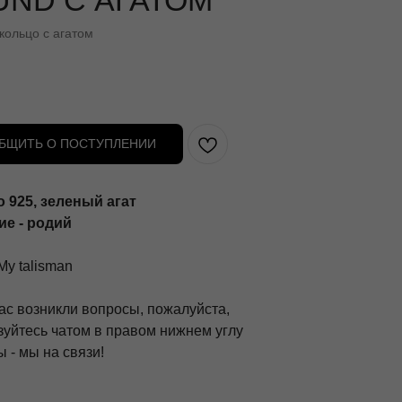
UND С АГАТОМ
кольцо с агатом
БЩИТЬ О ПОСТУПЛЕНИИ
 925, зеленый агат
е - родий
My talisman
ас возникли вопросы, пожалуйста,
зуйтесь чатом в правом нижнем углу
 - мы на связи!