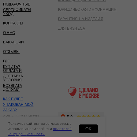
ПОДАРОЧНЫЕ
ЮРИДИЧЕСКАЯ ИНФОРМАЦИЯ
СЕРТИФИКАТЫ
УХОД
ГАРАНТИЯ НА ИЗДЕЛИЯ
КОНТАКТЫ
ДЛЯ БИЗНЕСА
О НАС
ВАКАНСИИ
ОТЗЫВЫ
ГДЕ
КУПИТЬ?
ОПЛАТА И
ДОСТАВКА
УСЛОВИЯ
ВОЗВРАТА
ДОЛЯМИ
КАК БУДЕТ
УПАКОВАН МОЙ
ЗАКАЗ?
© 2017–2026 LU JEWEL
ИП ЗАБРОДИНА
Пользуясь сайтом, вы соглашаетесь с
КРИСТИНА СЕРГЕЕВНА
OK
использованием cookies и
политикой
СДЕЛАНО В FIRSTOV
конфиденциальности
.